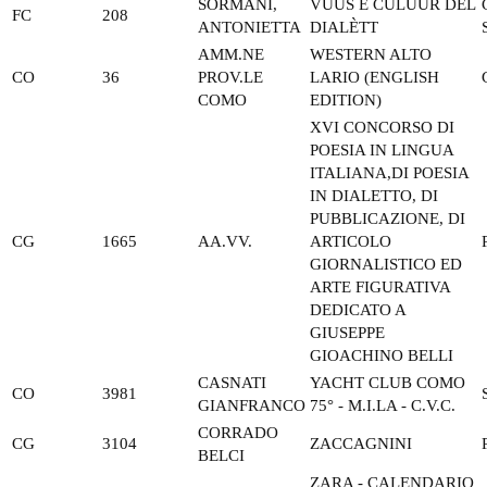
SORMANI,
VUUS E CULUUR DEL
FC
208
ANTONIETTA
DIALÈTT
AMM.NE
WESTERN ALTO
CO
36
PROV.LE
LARIO (ENGLISH
COMO
EDITION)
XVI CONCORSO DI
POESIA IN LINGUA
ITALIANA,DI POESIA
IN DIALETTO, DI
PUBBLICAZIONE, DI
CG
1665
AA.VV.
ARTICOLO
GIORNALISTICO ED
ARTE FIGURATIVA
DEDICATO A
GIUSEPPE
GIOACHINO BELLI
CASNATI
YACHT CLUB COMO
CO
3981
GIANFRANCO
75° - M.I.LA - C.V.C.
CORRADO
CG
3104
ZACCAGNINI
BELCI
ZARA - CALENDARIO