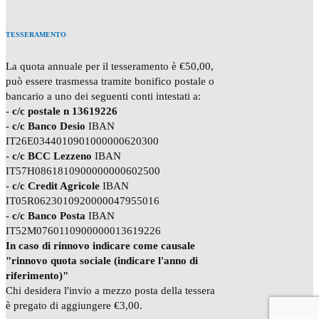
TESSERAMENTO
La quota annuale per il tesseramento è €50,00,
può essere trasmessa tramite bonifico postale o
bancario a uno dei seguenti conti intestati a:
-
c/c postale n 13619226
-
c/c Banco Desio
IBAN
IT26E0344010901000000620300
-
c/c BCC Lezzeno
IBAN
IT57H0861810900000000602500
-
c/c Credit Agricole
IBAN
IT05R0623010920000047955016
-
c/c Banco Posta
IBAN
IT52M0760110900000013619226
In caso di rinnovo indicare come causale
"rinnovo quota sociale (indicare l'anno di
riferimento)"
Chi desidera l'invio a mezzo posta della tessera
è pregato di aggiungere €3,00.