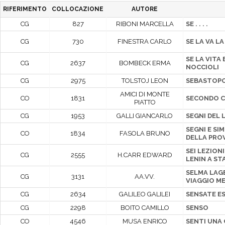
RIFERIMENTO
COLLOCAZIONE
AUTORE
CG
827
RIBONI MARCELLA
SE . . . .
CG
730
FINESTRA CARLO
SE LA VA L
SE LA VITA 
CG
2637
BOMBECK ERMA
NOCCIOLI
CG
2975
TOLSTOJ LEON
SEBASTOPO
AMICI DI MONTE
CO
1831
SECONDO C
PIATTO
CG
1953
GALLI GIANCARLO
SEGNI DEL 
SEGNI E SI
CO
1834
FASOLA BRUNO
DELLA PROV
SEI LEZION
CG
2555
H.CARR EDWARD
LENIN A STA
SELMA LAGE
CG
3131
AA.VV.
VIAGGIO M
CG
2634
GALILEO GALILEI
SENSATE E
CG
2298
BOITO CAMILLO
SENSO
CO
4546
MUSA ENRICO
SENTI UNA