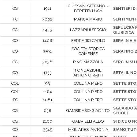
GIUSSANI STEFANO .-
CG
1911
SENTIERI DI
BERETTA LUCA
FC
3862
MANCA MARIO
SENTIMENT
SEPULCRA F
CG
1425
LAZZARINI SERGIO
GIURIDICA
CO
1408
FERRARIO CARLO
SERA IN VI
SOCIETÀ STORICA
CO
3591
SERAFINO 
COMENSE
CG
3038
PINO MAZZOLA
SERC IN SU
FONDAZIONE
CO
1733
SETA: IL 
ANTONIO RATTI
COL
93
COLLINA PIERO
SETTE STO
COL
1164
COLLINA PIERO
SETTE STO
FC
4081
COLLINA PIERO
SETTE STO
SGUARDO A
CG
638
GAMBIRASIO GIACINTO
SECOLI
CG
2100
GABRIELLI ALDO
SI DICE O N
CO
3545
MIGLIARESI ANTONIA
SIAMO TUTTI