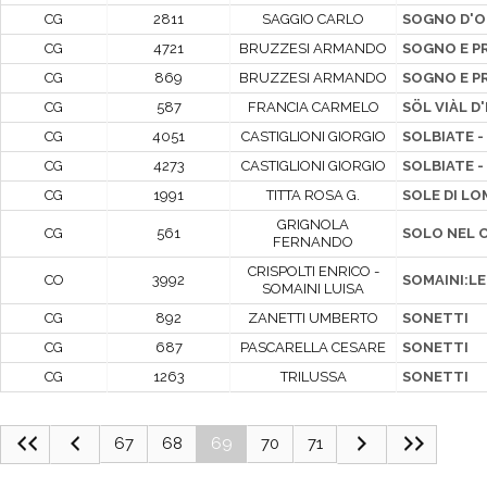
CG
2811
SAGGIO CARLO
SOGNO D'OM
CG
4721
BRUZZESI ARMANDO
SOGNO E P
CG
869
BRUZZESI ARMANDO
SOGNO E P
CG
587
FRANCIA CARMELO
SÖL VIÀL D'
CG
4051
CASTIGLIONI GIORGIO
SOLBIATE -
CG
4273
CASTIGLIONI GIORGIO
SOLBIATE -
CG
1991
TITTA ROSA G.
SOLE DI L
GRIGNOLA
CG
561
SOLO NEL 
FERNANDO
CRISPOLTI ENRICO -
CO
3992
SOMAINI:LE
SOMAINI LUISA
CG
892
ZANETTI UMBERTO
SONETTI
CG
687
PASCARELLA CESARE
SONETTI
CG
1263
TRILUSSA
SONETTI
67
68
69
70
71