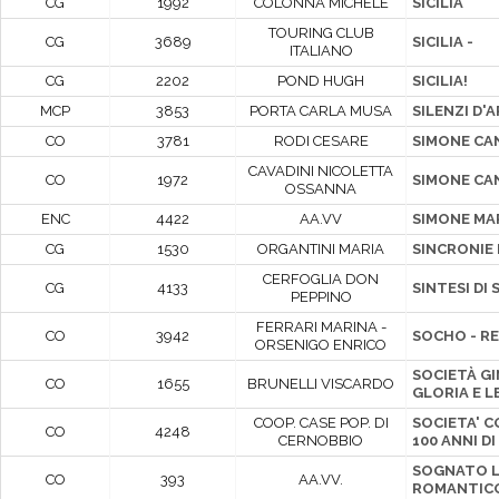
CG
1992
COLONNA MICHELE
SICILIA
TOURING CLUB
CG
3689
SICILIA -
ITALIANO
CG
2202
POND HUGH
SICILIA!
MCP
3853
PORTA CARLA MUSA
SILENZI D'A
CO
3781
RODI CESARE
SIMONE CA
CAVADINI NICOLETTA
CO
1972
SIMONE CA
OSSANNA
ENC
4422
AA.VV
SIMONE MAR
CG
1530
ORGANTINI MARIA
SINCRONIE
CERFOGLIA DON
CG
4133
SINTESI DI
PEPPINO
FERRARI MARINA -
CO
3942
SOCHO - RE
ORSENIGO ENRICO
SOCIETÀ GI
CO
1655
BRUNELLI VISCARDO
GLORIA E 
COOP. CASE POP. DI
SOCIETA' C
CO
4248
CERNOBBIO
100 ANNI D
SOGNATO LA
CO
393
AA.VV.
ROMANTIC