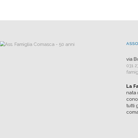
ASSO
via 
031 2
famig
La F
nata 
conos
tutti
coma