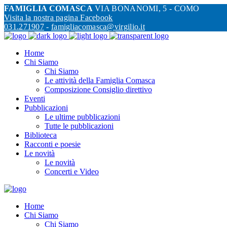
FAMIGLIA COMASCA
VIA BONANOMI, 5 - COMO
Visita la nostra pagina Facebook
031.271907
-
famigliacomasca@virgilio.it
Home
Chi Siamo
Chi Siamo
Le attività della Famiglia Comasca
Composizione Consiglio direttivo
Eventi
Pubblicazioni
Le ultime pubblicazioni
Tutte le pubblicazioni
Biblioteca
Racconti e poesie
Le novità
Le novità
Concerti e Video
Home
Chi Siamo
Chi Siamo