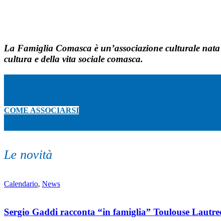
La
Famiglia Comasca
è un’associazione culturale nata n
cultura e della vita sociale comasca.
COME ASSOCIARSI
Le novità
Calendario
,
News
Sergio Gaddi racconta “in famiglia” Toulouse Lautre